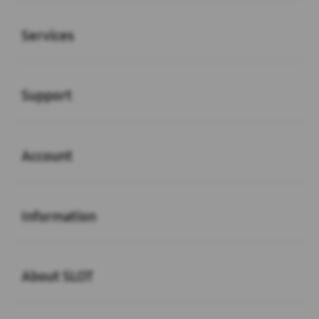
Buka
Services
Buka
Support
Buka
Account
Buka
Information
Buka
About SLOT