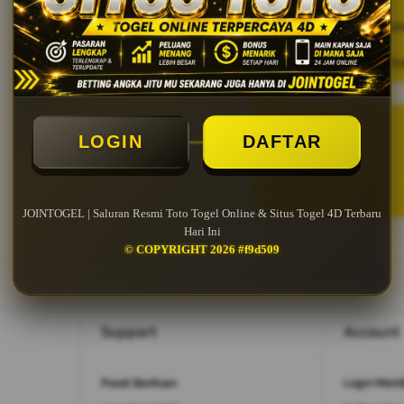
Minimal Depos
Minimal With
LOGIN
DAFTAR
JOINTOGEL | Saluran Resmi Toto Togel Online & Situs Togel 4D Terbaru
Hari Ini
© COPYRIGHT 2026 #f9d509
Support
Account
Pusat Bantuan
Login Mem