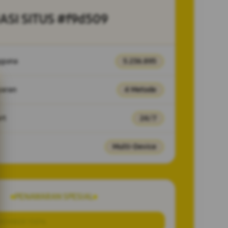
SI SITUS #f9d509
gguna
5.236.895
yaran
4 Metode
rt
24/7
Multi-Device
PENAWARAN SPESIAL
MEMBER 150%