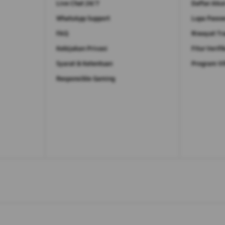
Live Chat 24/7
Daftar Aku
WhatsApp Support
Lupa Passw
FAQ
Riwayat Tr
Kebijakan Privasi
Fitur Verifi
Syarat & Ketentuan
Program VI
Responsible Gaming