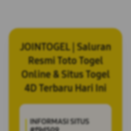
JOINTOGEL | Saluran
Resmi Toto Togel
Online & Situs Togel
4D Terbaru Hari Ini
INFORMASI SITUS
#f9d509