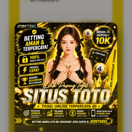
Penilaian Pengguna
5.236.895
Sistem Pembayaran
4 Metode
Layanan Support
24/7
Platform
Multi-Device
PENAWARAN SPESIAL
BONUS NEW MEMBER 150%
Minimal Deposit Rp. 10.000