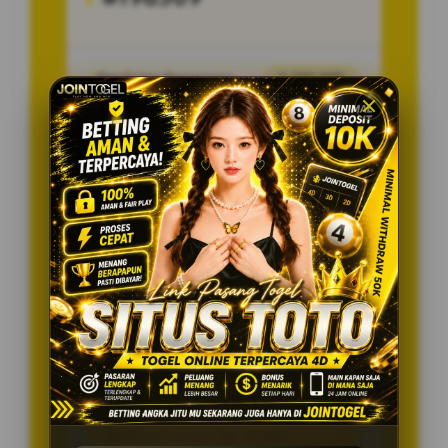
Penilaian Pengguna
5.236.895
Sistem Pembayaran
4 Metode
Layanan Support
24/7
Platform
Multi-Device
PENAWARAN SPESIAL
BONUS NEW MEMBER 150%
Minimal Deposit Rp. 10.000