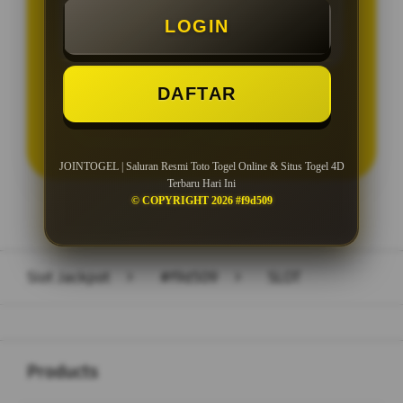
LOGIN
Minimal Withdraw Rp 50.000
DAFTAR
LOGIN
DAFTAR
JOINTOGEL | Saluran Resmi Toto Togel Online & Situs Togel 4D
Terbaru Hari Ini
© COPYRIGHT 2026 #f9d509
Layer Popup Close
Slot Jackpot
>
#f9d509
>
SLOT
Buka
Footer Navigation
Products