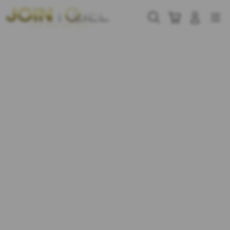
Skip
to
Cari
Troli
Login
Navigation
content