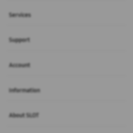
Buka
Services
Buka
Support
Buka
Account
Buka
Information
Buka
About SLOT