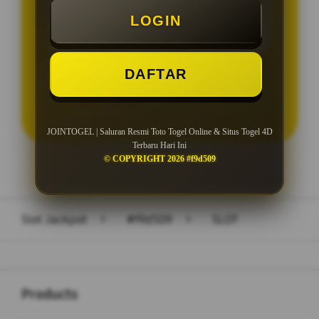
LOGIN
Minimal Withdraw Rp 50.000
DAFTAR
LOGIN
DAFTAR
JOINTOGEL | Saluran Resmi Toto Togel Online & Situs Togel 4D
Terbaru Hari Ini
© COPYRIGHT 2026 #f9d509
Layer Popup Close
Slot Jackpot
>
#f9d509
>
SLOT
Buka
Footer Navigation
Products