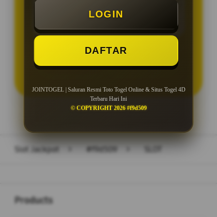
LOGIN
Minimal Withdraw Rp 50.000
DAFTAR
LOGIN
DAFTAR
JOINTOGEL | Saluran Resmi Toto Togel Online & Situs Togel 4D
Terbaru Hari Ini
© COPYRIGHT 2026 #f9d509
Layer Popup Close
Slot Jackpot
>
#f9d509
>
SLOT
Buka
Footer Navigation
Products