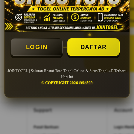
Minimal Depos
Minimal With
LOGIN
DAFTAR
JOINTOGEL | Saluran Resmi Toto Togel Online & Situs Togel 4D Terbaru
Hari Ini
© COPYRIGHT 2026 #f9d509
Support
Account
Pusat Bantuan
Login Mem