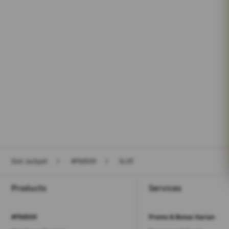
Layer Popup Close
Slot Jackpot
>
#f9d509
>
SLOT
Footer Navigation
Products
Services
#f9d509
Promo & Bonus Harian