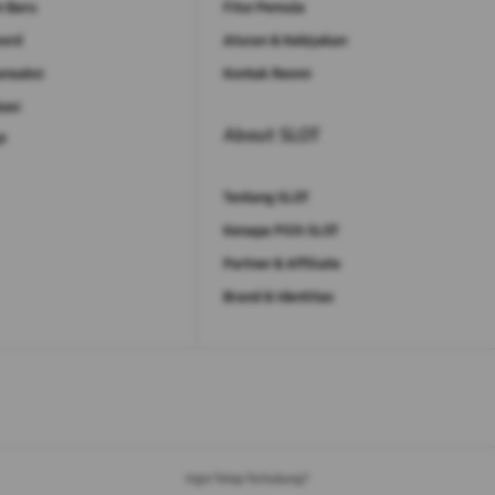
n Baru
Fitur Pemula
ord
Aturan & Kebijakan
ansaksi
Kontak Resmi
kasi
About SLOT
P
Tentang SLOT
Kenapa Pilih SLOT
Partner & Affiliate
Brand & Identitas
Ingin Tetap Terhubung?