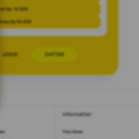
it Rp. 10.000
draw Rp 50.000
LOGIN
DAFTAR
Information
ber
Fitur Akses