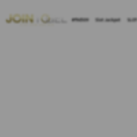
Skip
to
content
#f9d509
Slot Jackpot
SLOT