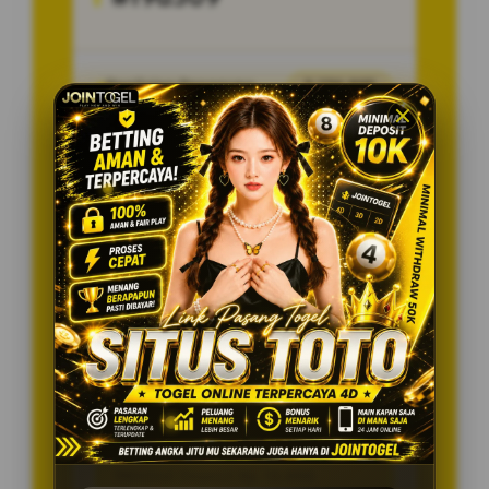
Penilaian Pengguna
5.236.895
Sistem Pembayaran
4 Metode
Layanan Support
24/7
Platform
Multi-Device
PENAWARAN SPESIAL
BONUS NEW MEMBER 150%
Minimal Deposit Rp. 10.000