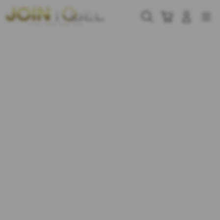
Skip
to
Cari
Troli
Login
Navigation
content