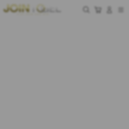
Skip
to
Cari
Troli
Login
Navigation
content