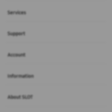
Buka
Services
Buka
Support
Buka
Account
Buka
Information
Buka
About SLOT