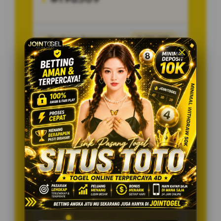
Penilaian Pengguna
5.236.895
Sistem Pembayaran
4 Metode
Layanan Support
24/7
Platform
Multi-Device
PENAWARAN SPESIAL
BONUS NEW MEMBER 150%
Minimal Deposit Rp. 10.000