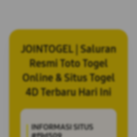
JOINTOGEL | Saluran
Resmi Toto Togel
Online & Situs Togel
4D Terbaru Hari Ini
INFORMASI SITUS
#f9d509