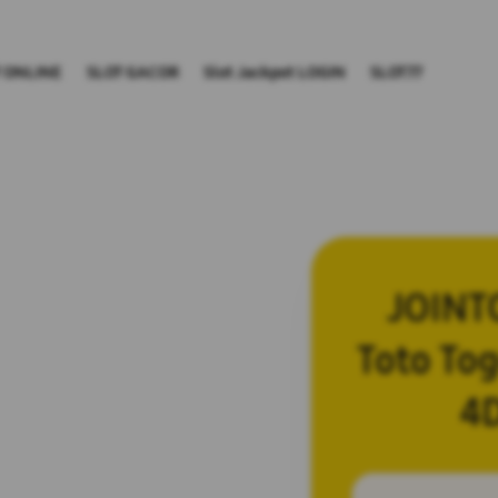
 ONLINE
SLOT GACOR
Slot Jackpot LOGIN
SLOT77
JOINTO
Toto Tog
4D