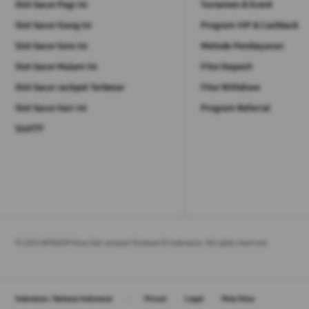
Slot Gacor Pagi Ini
Turnamen & Event
Slot Gacor Siang Ini
Program VIP & Cashback
Slot Gacor Sore Ini
Metode Pembayaran
Slot Gacor Malam Ini
Fitur Deposit
Slot Gacor Jackpot Terbesar
Fitur Withdraw
Slot Gacor Hari Ini
Program Referral
Slot777
© 2025 #f9d509 Situs Slot Jackpot Terbesar Di Indonesia. All rights reserved.
Privasi
Legal
Peta Situs
Indonesia / Bahasa Indonesia