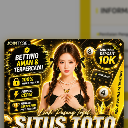
INFORMA
Penilaian Pen
Sistem Pemba
Layanan Suppo
+4 lebih
banyak
Platform
BONUS NEW 