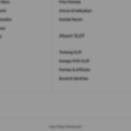
n Baru
Fitur Pemula
ord
Aturan & Kebijakan
ansaksi
Kontak Resmi
kasi
About SLOT
P
Tentang SLOT
Kenapa Pilih SLOT
Partner & Affiliate
Brand & Identitas
Ingin Tetap Terhubung?