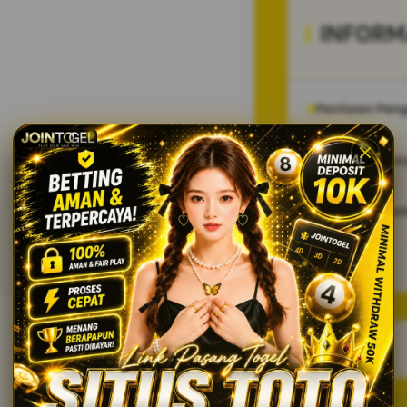
INFORMA
Penilaian Pen
Sistem Pemba
Layanan Suppo
+4 lebih
banyak
Platform
BONUS NEW 