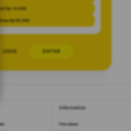
it Rp. 10.000
draw Rp 50.000
LOGIN
DAFTAR
Information
ber
Fitur Akses