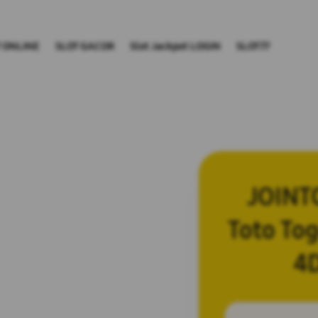
 ONLINE
SLOT GACOR
Slot Jackpot LOGIN
SLOT77
JOINTO
Toto Tog
4D