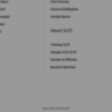
n Baru
Fitur Pemula
ord
Aturan & Kebijakan
ansaksi
Kontak Resmi
kasi
About SLOT
P
Tentang SLOT
Kenapa Pilih SLOT
Partner & Affiliate
Brand & Identitas
Ingin Tetap Terhubung?