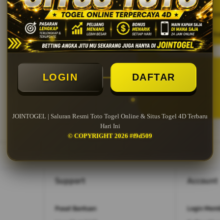
Minimal Depos
Minimal With
LOGIN
DAFTAR
JOINTOGEL | Saluran Resmi Toto Togel Online & Situs Togel 4D Terbaru
Hari Ini
© COPYRIGHT 2026 #f9d509
Support
Account
Pusat Bantuan
Login Mem