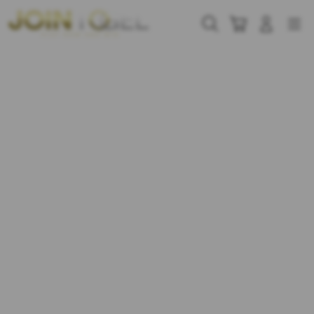
Skip
to
Cari
Troli
Login
Navigation
content