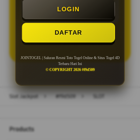
LOGIN
Minimal Withdraw Rp 50.000
DAFTAR
LOGIN
DAFTAR
JOINTOGEL | Saluran Resmi Toto Togel Online & Situs Togel 4D
Terbaru Hari Ini
© COPYRIGHT 2026 #f9d509
Layer Popup Close
Slot Jackpot
>
#f9d509
>
SLOT
Buka
Footer Navigation
Products