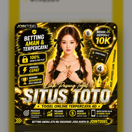
Penilaian Pengguna
5.236.895
Sistem Pembayaran
4 Metode
Layanan Support
24/7
Platform
Multi-Device
PENAWARAN SPESIAL
BONUS NEW MEMBER 150%
Minimal Deposit Rp. 10.000