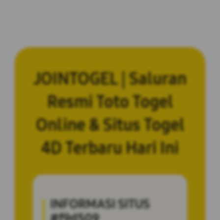
JOINTOGEL | Saluran
Resmi Toto Togel
Online & Situs Togel
4D Terbaru Hari Ini
INFORMASI SITUS
#f9d509