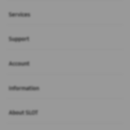
Buka
Services
Buka
Support
Buka
Account
Buka
Information
Buka
About SLOT