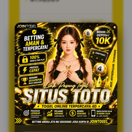
Penilaian Pengguna
5.236.895
Sistem Pembayaran
4 Metode
Layanan Support
24/7
Platform
Multi-Device
PENAWARAN SPESIAL
BONUS NEW MEMBER 150%
Minimal Deposit Rp. 10.000