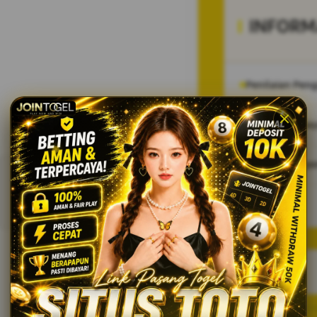
INFORMA
Penilaian Pen
Sistem Pemba
Layanan Suppo
+4 lebih
banyak
Platform
BONUS NEW 