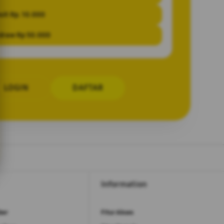
it Rp. 10.000
draw Rp 50.000
LOGIN
DAFTAR
Information
ber
Fitur Akses