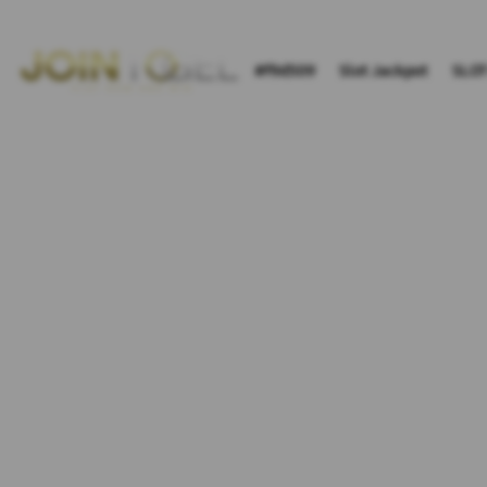
Skip
to
content
#f9d509
Slot Jackpot
SLOT