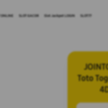
 ONLINE
SLOT GACOR
Slot Jackpot LOGIN
SLOT77
JOINTO
Toto Tog
4D