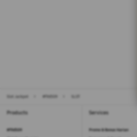
Layer Popup Close
Slot Jackpot
>
#f9d509
>
SLOT
Footer Navigation
Products
Services
#f9d509
Promo & Bonus Harian