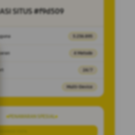
SI SITUS #f9d509
gguna
5.236.895
yaran
4 Metode
rt
24/7
Multi-Device
PENAWARAN SPESIAL
MEMBER 150%