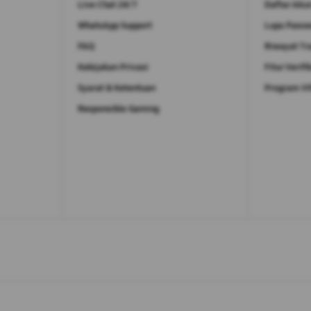
Live Chat 24/7
Daftar Aku
WhatsApp Support
Lupa Passw
FAQ
Riwayat Tr
Kebijakan Privasi
Fitur Verifi
Syarat & Ketentuan
Program VI
Responsible Gaming