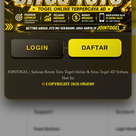
Minimal Depos
Minimal With
LOGIN
DAFTAR
JOINTOGEL | Saluran Resmi Toto Togel Online & Situs Togel 4D Terbaru
Hari Ini
© COPYRIGHT 2026 #f9d509
Support
Account
Pusat Bantuan
Login Mem