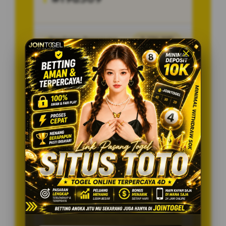
Penilaian Pengguna
5.236.895
Sistem Pembayaran
4 Metode
Layanan Support
24/7
Platform
Multi-Device
PENAWARAN SPESIAL
BONUS NEW MEMBER 150%
Minimal Deposit Rp. 10.000