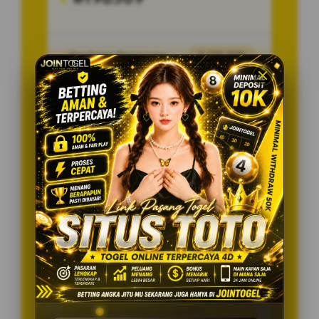
Penilaian Pengguna
5.236.895
Sistem Pembayaran
4 Metode
Layanan Support
24/7
Platform
Multi-Device
PENAWARAN SPESIAL
BONUS NEW MEMBER 150%
Minimal Deposit Rp. 10.000