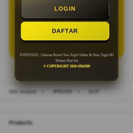
LOGIN
Minimal Withdraw Rp 50.000
DAFTAR
LOGIN
DAFTAR
JOINTOGEL | Saluran Resmi Toto Togel Online & Situs Togel 4D
Terbaru Hari Ini
© COPYRIGHT 2026 #f9d509
Layer Popup Close
Slot Jackpot
>
#f9d509
>
SLOT
Buka
Footer Navigation
Products