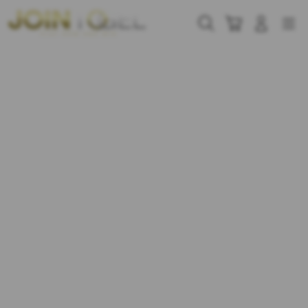
Skip
to
Cari
Troli
Login
Navigation
content