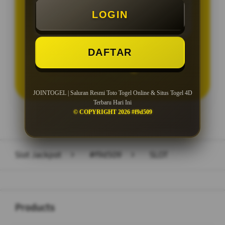
LOGIN
Minimal Withdraw Rp 50.000
DAFTAR
LOGIN
DAFTAR
JOINTOGEL | Saluran Resmi Toto Togel Online & Situs Togel 4D
Terbaru Hari Ini
© COPYRIGHT 2026 #f9d509
Layer Popup Close
Slot Jackpot
>
#f9d509
>
SLOT
Buka
Footer Navigation
Products