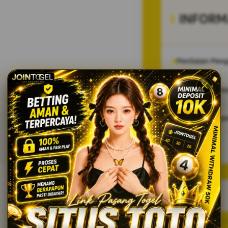
INFORMA
Penilaian Pen
Sistem Pemba
Layanan Suppo
+4 lebih
banyak
Platform
BONUS NEW 