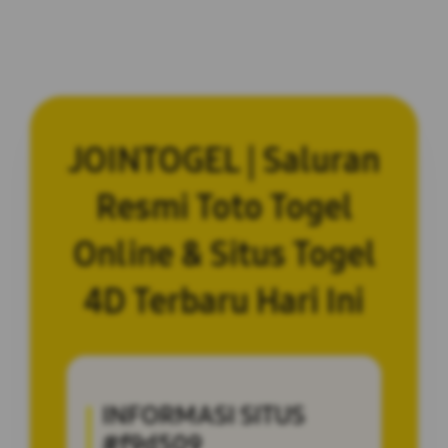
JOINTOGEL | Saluran
Resmi Toto Togel
Online & Situs Togel
4D Terbaru Hari Ini
INFORMASI SITUS
#f9d509