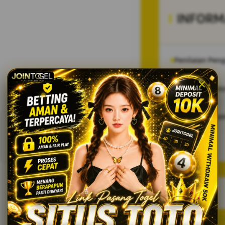
INFORMA
Penilaian Pen
Sistem Pemba
Layanan Suppo
+4 lebih
banyak
Platform
BONUS NEW 