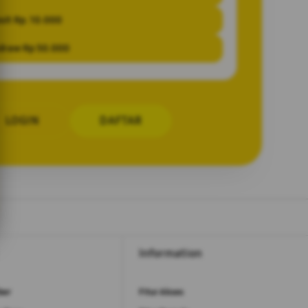
it Rp. 10.000
draw Rp 50.000
LOGIN
DAFTAR
Information
ber
Fitur Akses