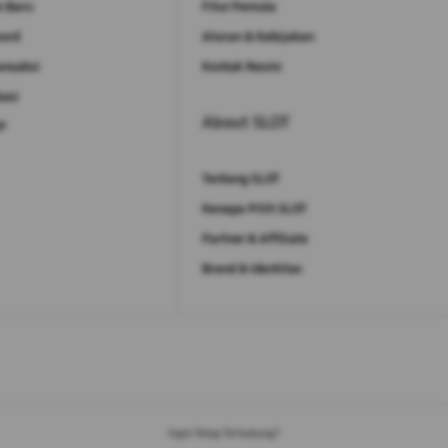
n Baru
Fitur Pemula
ord
Aturan & Kebijakan
ansaksi
Kontak Resmi
kasi
About SLOT
P
Tentang SLOT
Kenapa Pilih SLOT
Partner & Affiliate
Brand & Identitas
Ingin Tetap Terhubung?