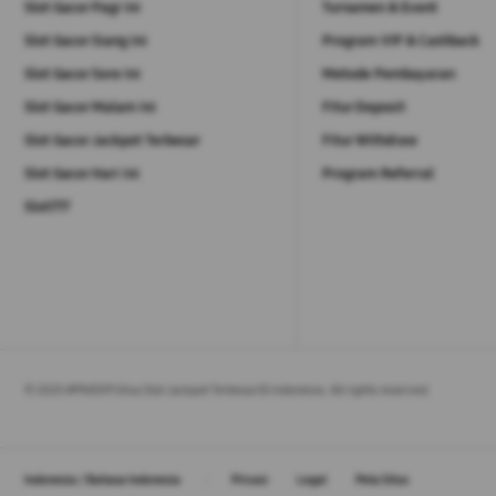
Slot Gacor Pagi Ini
Turnamen & Event
Slot Gacor Siang Ini
Program VIP & Cashback
Slot Gacor Sore Ini
Metode Pembayaran
Slot Gacor Malam Ini
Fitur Deposit
Slot Gacor Jackpot Terbesar
Fitur Withdraw
Slot Gacor Hari Ini
Program Referral
Slot777
© 2025 #f9d509 Situs Slot Jackpot Terbesar Di Indonesia. All rights reserved.
Privasi
Legal
Peta Situs
Indonesia / Bahasa Indonesia