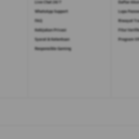
Live Chat 24/7
Daftar Aku
WhatsApp Support
Lupa Passw
FAQ
Riwayat Tr
Kebijakan Privasi
Fitur Verifi
Syarat & Ketentuan
Program VI
Responsible Gaming