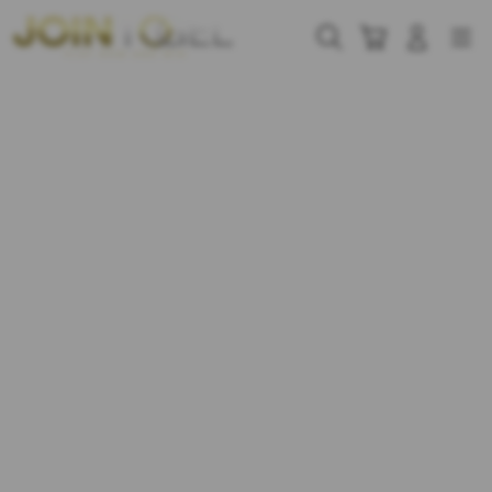
Skip
to
Cari
Troli
Login
Navigation
content