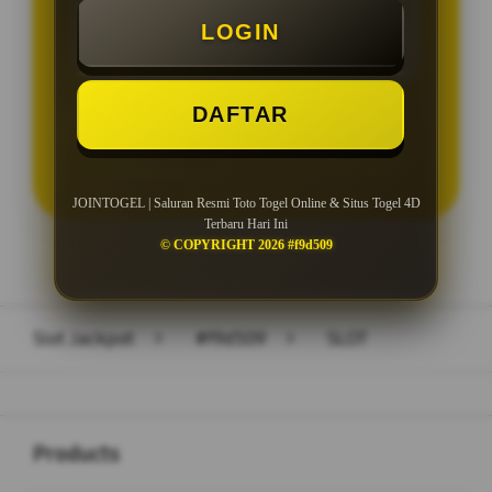
LOGIN
Minimal Withdraw Rp 50.000
DAFTAR
LOGIN
DAFTAR
JOINTOGEL | Saluran Resmi Toto Togel Online & Situs Togel 4D
Terbaru Hari Ini
© COPYRIGHT 2026 #f9d509
Layer Popup Close
Slot Jackpot
>
#f9d509
>
SLOT
Buka
Footer Navigation
Products