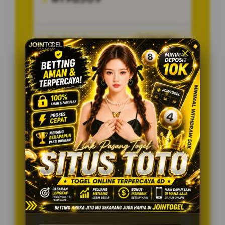
Penilaian Pengguna
5.236.895
Sistem Pembayaran
4 Metode
Layanan Support
24/7
Platform
Multi-Device
PENAWARAN SPESIAL
BONUS NEW MEMBER 150%
Minimal Deposit Rp. 10.000