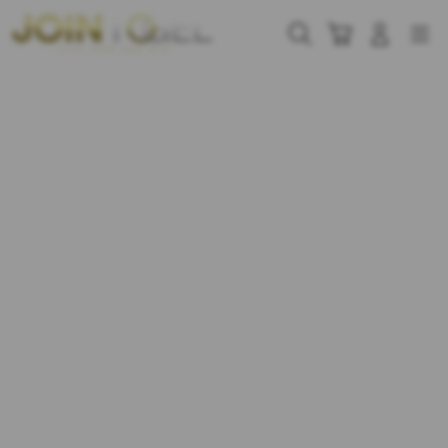
Skip
to
Cari
Troli
Login
Navigation
content