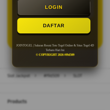
LOGIN
Minimal Withdraw Rp 50.000
DAFTAR
LOGIN
DAFTAR
JOINTOGEL | Saluran Resmi Toto Togel Online & Situs Togel 4D
Terbaru Hari Ini
© COPYRIGHT 2026 #f9d509
Layer Popup Close
Slot Jackpot
>
#f9d509
>
SLOT
Buka
Footer Navigation
Products