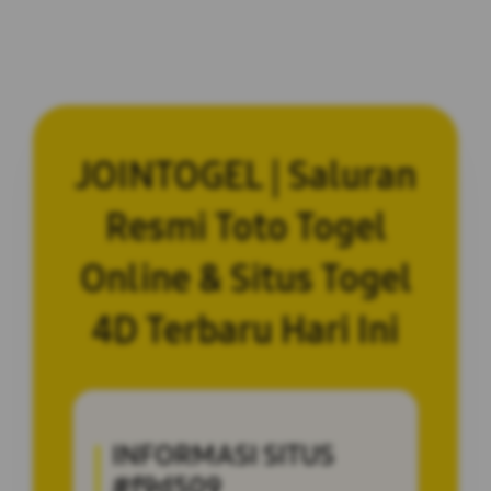
JOINTOGEL | Saluran
Resmi Toto Togel
Online & Situs Togel
4D Terbaru Hari Ini
INFORMASI SITUS
#f9d509