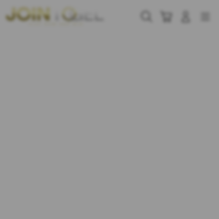
Skip
to
Cari
Troli
Login
Navigation
content