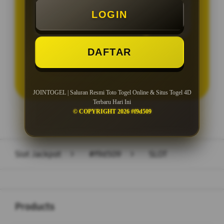
LOGIN
Minimal Withdraw Rp 50.000
DAFTAR
LOGIN
DAFTAR
JOINTOGEL | Saluran Resmi Toto Togel Online & Situs Togel 4D
Terbaru Hari Ini
© COPYRIGHT 2026 #f9d509
Layer Popup Close
Slot Jackpot
>
#f9d509
>
SLOT
Buka
Footer Navigation
Products