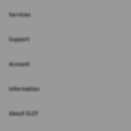
Buka
Services
Buka
Support
Buka
Account
Buka
Information
Buka
About SLOT