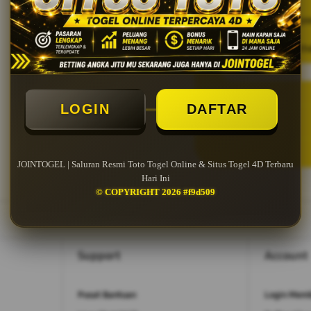
Minimal Depos
Minimal With
LOGIN
DAFTAR
JOINTOGEL | Saluran Resmi Toto Togel Online & Situs Togel 4D Terbaru
Hari Ini
© COPYRIGHT 2026 #f9d509
Support
Account
Pusat Bantuan
Login Mem