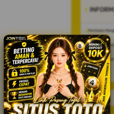
INFORMA
Penilaian Pen
Sistem Pemba
Layanan Suppo
+4 lebih
banyak
Platform
BONUS NEW 