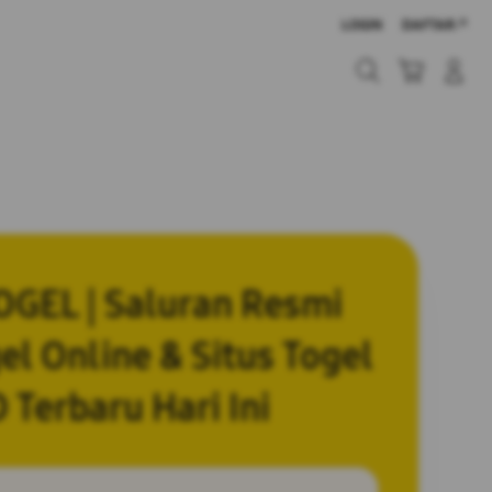
LOGIN
DAFTAR
Cari
Troli
Login/Sign-Up
Cari
GEL | Saluran Resmi
el Online & Situs Togel
 Terbaru Hari Ini