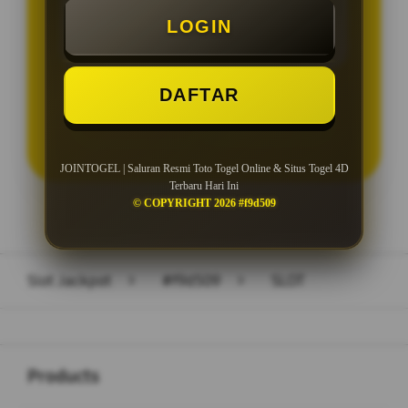
LOGIN
Minimal Withdraw Rp 50.000
DAFTAR
LOGIN
DAFTAR
JOINTOGEL | Saluran Resmi Toto Togel Online & Situs Togel 4D
Terbaru Hari Ini
© COPYRIGHT 2026 #f9d509
Layer Popup Close
Slot Jackpot
>
#f9d509
>
SLOT
Buka
Footer Navigation
Products