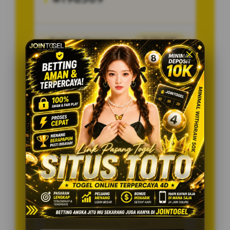
Penilaian Pengguna
5.236.895
Sistem Pembayaran
4 Metode
Layanan Support
24/7
Platform
Multi-Device
PENAWARAN SPESIAL
BONUS NEW MEMBER 150%
Minimal Deposit Rp. 10.000