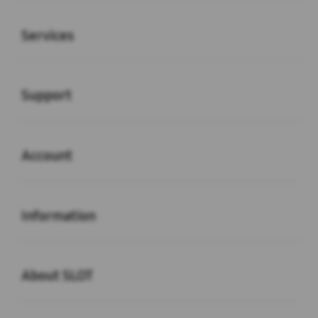
Buka
Services
Buka
Support
Buka
Account
Buka
Information
Buka
About SLOT