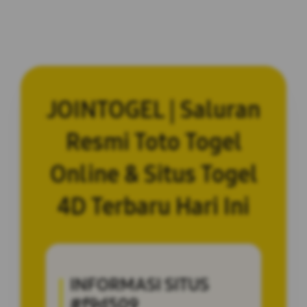
JOINTOGEL | Saluran
Resmi Toto Togel
Online & Situs Togel
4D Terbaru Hari Ini
INFORMASI SITUS
#f9d509