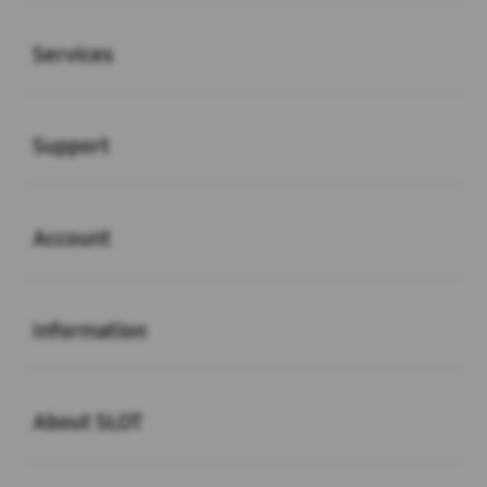
Buka
Services
Buka
Support
Buka
Account
Buka
Information
Buka
About SLOT