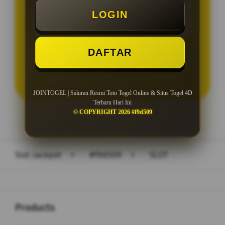
LOGIN
Minimal Withdraw Rp 50.000
DAFTAR
LOGIN
DAFTAR
JOINTOGEL | Saluran Resmi Toto Togel Online & Situs Togel 4D
Terbaru Hari Ini
© COPYRIGHT 2026 #f9d509
Layer Popup Close
Slot Jackpot
>
#f9d509
>
SLOT
Buka
Footer Navigation
Products