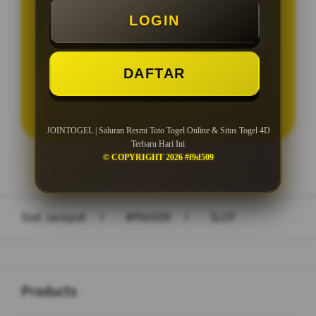
LOGIN
Minimal Withdraw Rp 50.000
DAFTAR
LOGIN
DAFTAR
JOINTOGEL | Saluran Resmi Toto Togel Online & Situs Togel 4D
Terbaru Hari Ini
© COPYRIGHT 2026 #f9d509
Layer Popup Close
Slot Jackpot
>
#f9d509
>
SLOT
Buka
Footer Navigation
Products