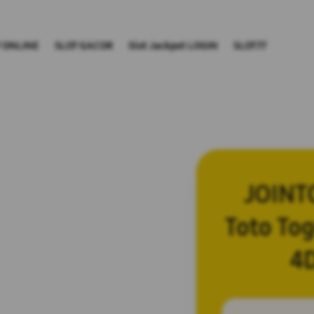
 ONLINE
SLOT GACOR
Slot Jackpot LOGIN
SLOT77
JOINTO
Toto Tog
4D