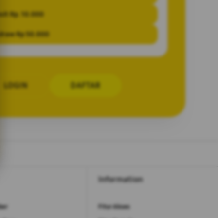
it Rp. 10.000
draw Rp 50.000
LOGIN
DAFTAR
Information
ber
Fitur Akses