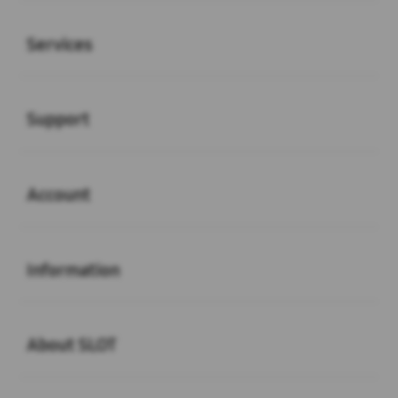
Buka
Services
Buka
Support
Buka
Account
Buka
Information
Buka
About SLOT