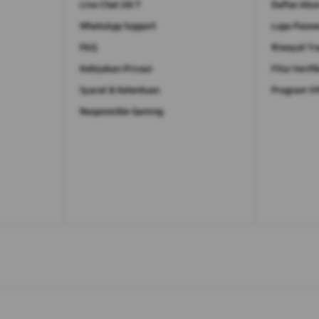
Live Chat 24/7
Daftar Aku
WhatsApp Support
Lupa Passw
FAQ
Riwayat Tr
Kebijakan Privasi
Fitur Verifi
Syarat & Ketentuan
Program VI
Responsible Gaming