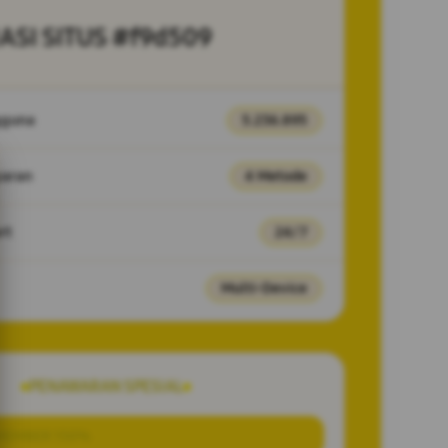
SI SITUS #f9d509
gguna
5.236.895
yaran
4 Metode
rt
24/7
Multi-Device
PENAWARAN SPESIAL
MEMBER 150%