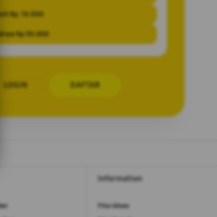
it Rp. 10.000
draw Rp 50.000
LOGIN
DAFTAR
Information
ber
Fitur Akses