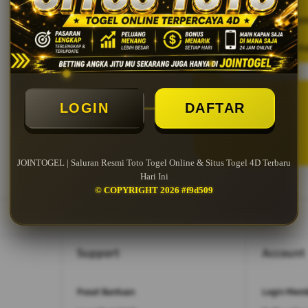
Minimal Depos
Minimal With
LOGIN
DAFTAR
JOINTOGEL | Saluran Resmi Toto Togel Online & Situs Togel 4D Terbaru
Hari Ini
© COPYRIGHT 2026 #f9d509
Support
Account
Pusat Bantuan
Login Mem