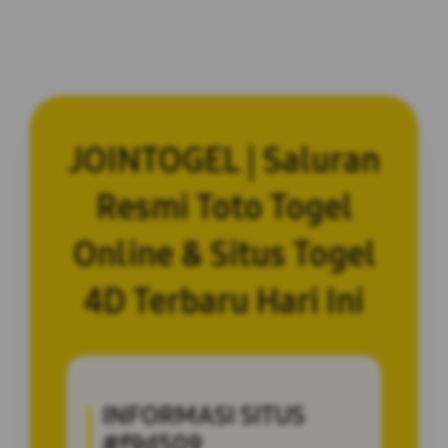
JOINTOGEL | Saluran
Resmi Toto Togel
Online & Situs Togel
4D Terbaru Hari Ini
INFORMASI SITUS
#f9d509