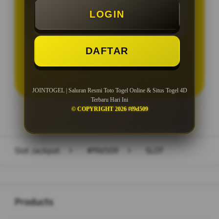
LOGIN
Minimal Withdraw Rp 50.000
DAFTAR
LOGIN
DAFTAR
JOINTOGEL | Saluran Resmi Toto Togel Online & Situs Togel 4D
Terbaru Hari Ini
© COPYRIGHT 2026 #f9d509
Layer Popup Close
Slot Jackpot
>
#f9d509
>
SLOT
Buka
Footer Navigation
Products