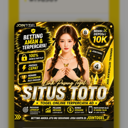
Penilaian Pengguna
5.236.895
Sistem Pembayaran
4 Metode
Layanan Support
24/7
Platform
Multi-Device
PENAWARAN SPESIAL
BONUS NEW MEMBER 150%
Minimal Deposit Rp. 10.000