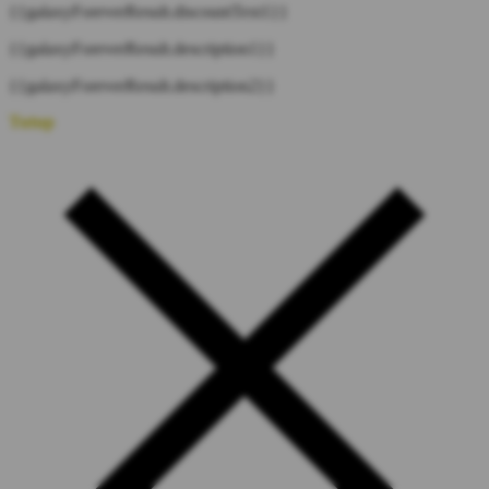
{{galaxyForeverResult.discountText1}}
{{galaxyForeverResult.description1}}
{{galaxyForeverResult.description2}}
Tutup