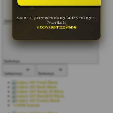
JOINTOGEL | Saluran Resmi Toto Togel Online & Situs Togel 4D
Sebelumnya
Terbaru Hari Ini
© COPYRIGHT 2026 #f9d509
Berikutnya
Sebelumnya
Berikutnya
+4 lebih banyak