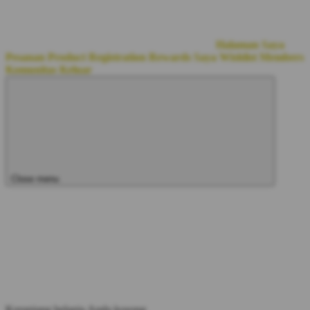
Halaman Saya
Pesanan
Product Registration
Rewards Saya
Wishlist
Members
Komunitas
Keluar
Close menu
Keranjang belanja Anda kosong