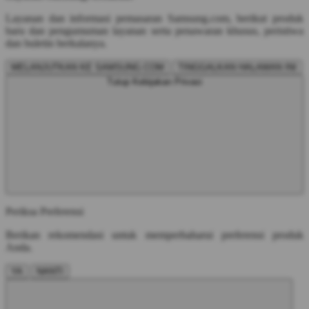
Layanan dan informasi pemasaran Samsung.com, berikut produk
baru dan pengumuman layanan serta penawaran khusus, peristiwa
dan buletin berkalanya.
MELANJUTKAN KE SAMSUNG.COM
TINGGALKAN HALAMAN INI
Tutup Kebijakan Privasi
Periksa Preferensi
Berikan rekomendasi untuk memperbaharui preferensi produk
Anda.
YA
NANTI