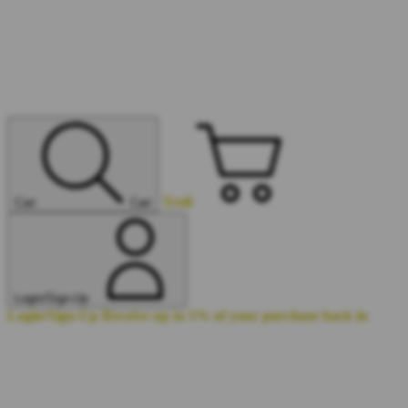
Troli
Cari
Cari
Login/Sign-Up
Login/Sign-Up
Receive up to 5% of your purchase back in