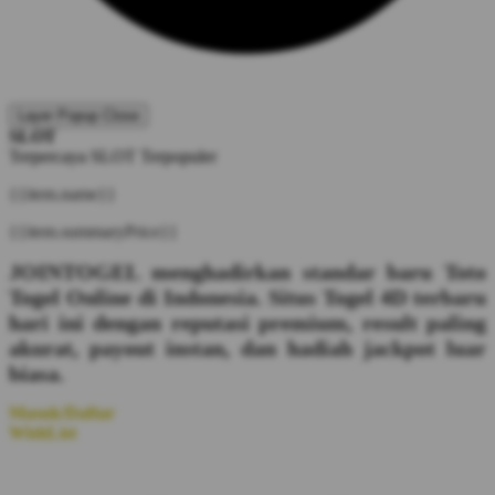
Layer Popup Close
SLOT
Terpercaya
SLOT
Terpopuler
{{item.name}}
{{item.summaryPrice}}
JOINTOGEL menghadirkan standar baru Toto
Togel Online di Indonesia. Situs Togel 4D terbaru
hari ini dengan reputasi premium, result paling
akurat, payout instan, dan hadiah jackpot luar
biasa.
Masuk/Daftar
WishList