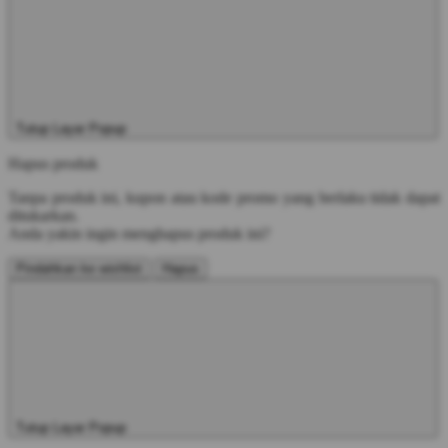
Tutup Layar Popup
Hapus produk
Tanpa produk ini, kupon atau kode promo yang berlaku tidak dapat
ditukarkan.
Anda yakin ingin menghapus produk ini?
Pindahkan ke wishlist
Hapus
Tutup Layar Popup