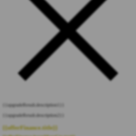
{{upgradeResult.description1}}
{{upgradeResult.description2}}
{{offerFinance.title}}