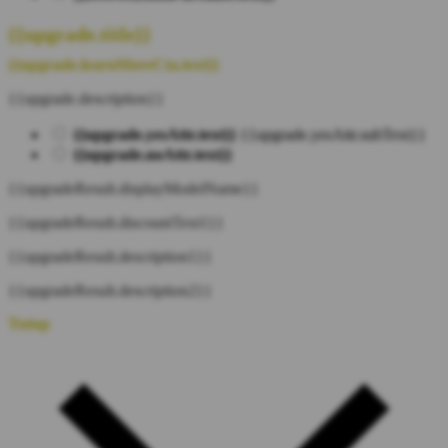
{{upgrade.title}}
{{upgrade.learnMoreCta.text}}
{{upgrade.description}}
{{upgrade.yesAttr.text}}
{{upgrade.yesAttr.subText}}
{{upgrade.noAttr.text}}
{{upgradeResult.displayModelName}}
{{upgradeResult.discountText1}}
{{upgradeResult.description1}}
{{upgradeResult.description2}}
Tutup