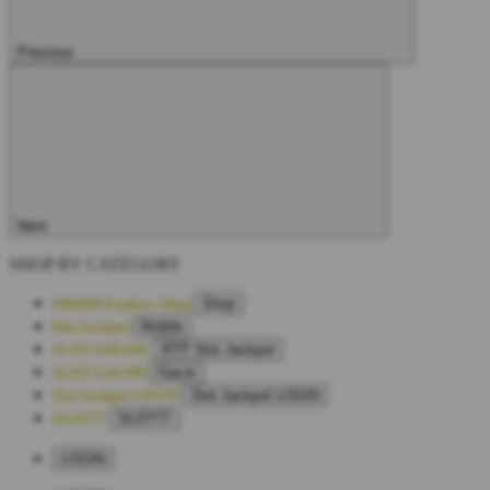
Previous
Next
SHOP BY CATEGORY
#f9d509
Explore Shop
Shop
Slot Jackpot
Mobile
SLOT ONLINE
RTP Slot Jackpot
SLOT GACOR
Gacor
Slot Jackpot LOGIN
Slot Jackpot LOGIN
SLOT77
SLOT77
LOGIN