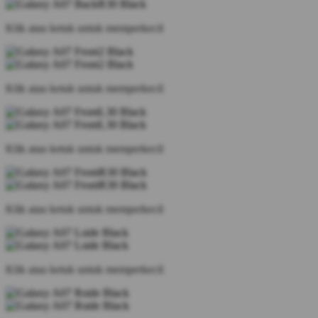
Klik atau ketuk untuk memperkecil
Klik atau ketuk untuk memperkecil
Klik atau ketuk untuk memperkecil
Klik atau ketuk untuk memperkecil
Klik atau ketuk untuk memperkecil