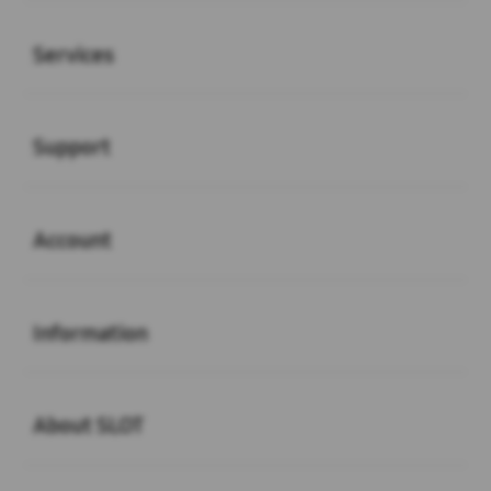
Buka
Services
Buka
Support
Buka
Account
Buka
Information
Buka
About SLOT