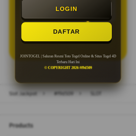
LOGIN
Minimal Withdraw Rp 50.000
DAFTAR
LOGIN
DAFTAR
JOINTOGEL | Saluran Resmi Toto Togel Online & Situs Togel 4D
Terbaru Hari Ini
© COPYRIGHT 2026 #f9d509
Layer Popup Close
Slot Jackpot
>
#f9d509
>
SLOT
Buka
Footer Navigation
Products