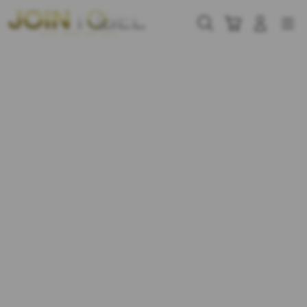
Skip
to
Cari
Troli
Login
Navigation
content