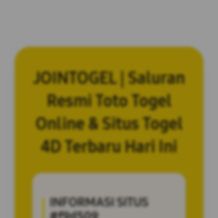
JOINTOGEL | Saluran
Resmi Toto Togel
Online & Situs Togel
4D Terbaru Hari Ini
INFORMASI SITUS
#f9d509