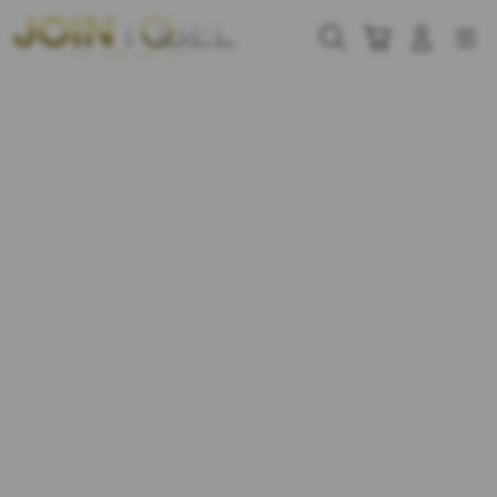
Skip
to
Cari
Troli
Login
Navigation
content