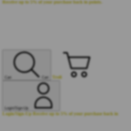
Receive up to 5% of your purchase back in points.
Troli
Cari
Cari
Login/Sign-Up
Login/Sign-Up
Receive up to 5% of your purchase back in