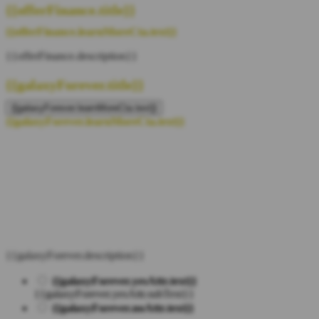
{{offerFinance.title}}
{{offerFinance.learnMoreCta.text}}
{{offerFinance.description}}
{{galaxyForever.title}}
{{galaxyForever.learnMoreCta.text}}
{{galaxyForever.learnMoreCta.text}}
{{galaxyForever.description}}
{{galaxyForever.yesAttr.text}}
{{galaxyForever.yesAttr.subText}}
{{galaxyForever.noAttr.text}}