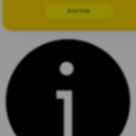
DAFTAR