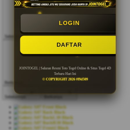
LOGIN
Sebelumnya
DAFTAR
JOINTOGEL | Saluran Resmi Toto Togel Online & Situs Togel 4D
Terbaru Hari Ini
© COPYRIGHT 2026 #f9d509
Berikutnya
Sebelumnya
Berikutnya