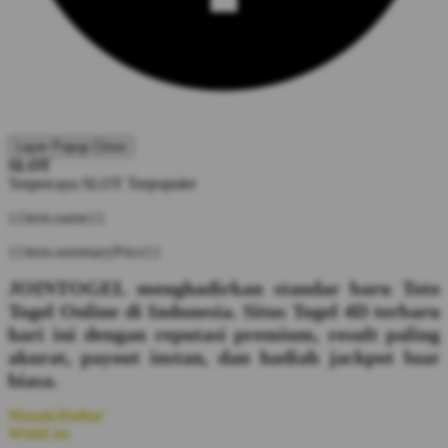
Layer Popup Close
SLOT
Terpercaya
SLOT
Terpopuler
{{item.name}}
{{item.summaryPrice}}
JOINTOGEL menghadirkan standar baru Toto
Togel Online di Indonesia. Situs Togel 4D terbaru
hari ini dengan reputasi premium, result paling
akurat, payout instan, dan hadiah jackpot luar
biasa.
Masuk/Daftar
WishList