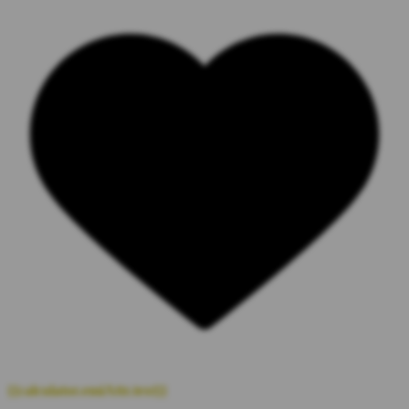
{{calculator.emiAttr.text}}