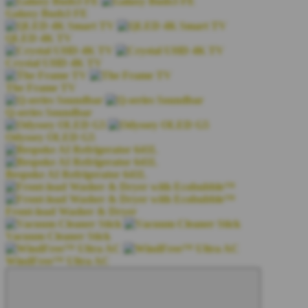
Galaxy Buds3 FE
QLED 4K TV
Crystal UHD 4K TV
The Frame TV
Q-series Soundbar
Odyssey OLED G5
Bespoke AI Refrigerator 641L
Front-load Washer & Dryer
Vacuum Cleaner Stick
WindFree™ Ultra AC