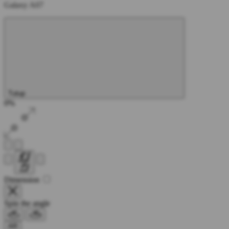
Galaxy A07
Tutup
0%
Dimension
Spin the angle
AR