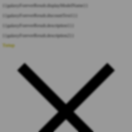
{{galaxyForeverResult.displayModelName}}
{{galaxyForeverResult.discountText1}}
{{galaxyForeverResult.description1}}
{{galaxyForeverResult.description2}}
Tutup