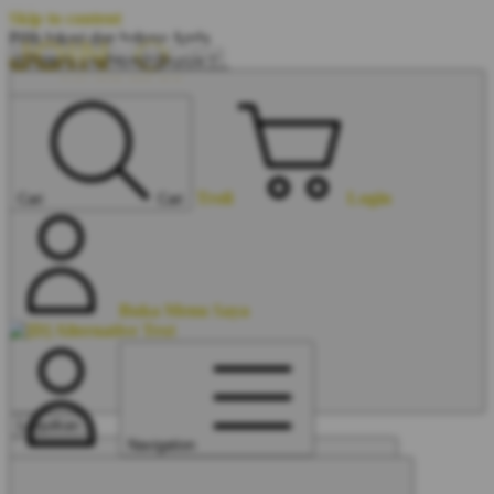
Skip to content
Pilih lokasi dan bahasa Anda.
Troli
Login
Cari
Cari
Buka Menu Saya
Lanjutkan
Navigation