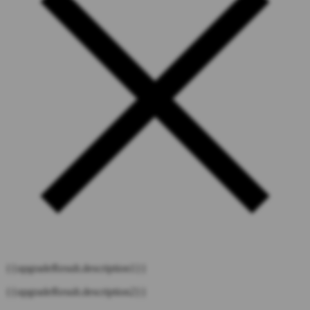
{{upgradeResult.description1}}
{{upgradeResult.description2}}