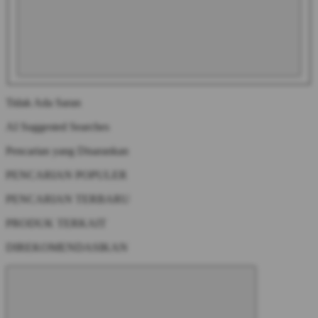
Tidak Ada Saran
AI Suggested Searches
Pencarian yang Disarankan
PENCARIAN POPULER
PENCARIAN TERBARU
PRODUK TERKAIT
DIREKOMENDASIKAN