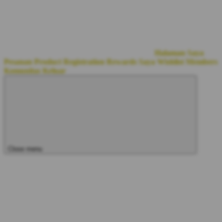
Halaman Saya
Pesanan
Product Registration
Rewards Saya
Wishlist
Members
Komunitas
Keluar
Close menu