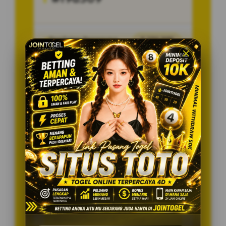
Penilaian Pengguna
5.236.895
Sistem Pembayaran
4 Metode
Layanan Support
24/7
Platform
Multi-Device
PENAWARAN SPESIAL
BONUS NEW MEMBER 150%
Minimal Deposit Rp. 10.000