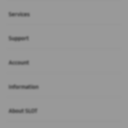
Buka
Services
Buka
Support
Buka
Account
Buka
Information
Buka
About SLOT