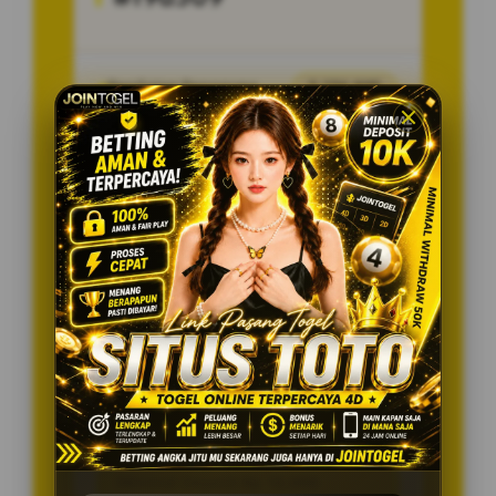
Penilaian Pengguna
5.236.895
Sistem Pembayaran
4 Metode
Layanan Support
24/7
Platform
Multi-Device
PENAWARAN SPESIAL
BONUS NEW MEMBER 150%
Minimal Deposit Rp. 10.000