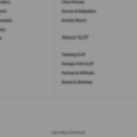
n Baru
Fitur Pemula
ord
Aturan & Kebijakan
ansaksi
Kontak Resmi
kasi
About SLOT
P
Tentang SLOT
Kenapa Pilih SLOT
Partner & Affiliate
Brand & Identitas
Ingin Tetap Terhubung?