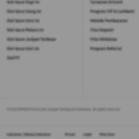
Slot Gacor Pagi Ini
Turnamen & Event
Slot Gacor Siang Ini
Program VIP & Cashback
Slot Gacor Sore Ini
Metode Pembayaran
Slot Gacor Malam Ini
Fitur Deposit
Slot Gacor Jackpot Terbesar
Fitur Withdraw
Slot Gacor Hari Ini
Program Referral
Slot777
© 2025 #f9d509 Situs Slot Jackpot Terbesar Di Indonesia. All rights reserved.
Privasi
Legal
Peta Situs
Indonesia / Bahasa Indonesia