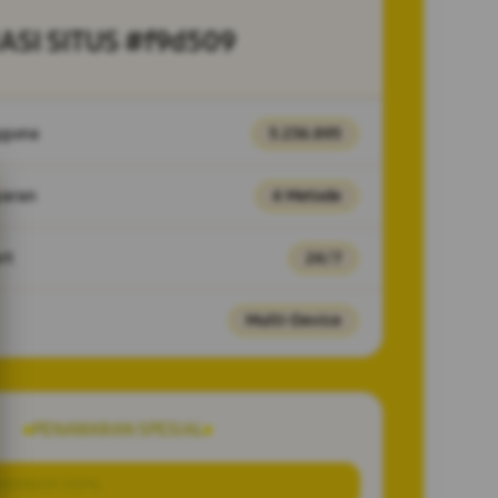
SI SITUS #f9d509
gguna
5.236.895
yaran
4 Metode
rt
24/7
Multi-Device
PENAWARAN SPESIAL
MEMBER 150%