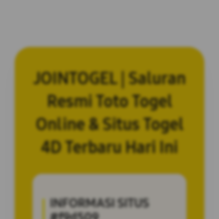
JOINTOGEL | Saluran
Resmi Toto Togel
Online & Situs Togel
4D Terbaru Hari Ini
INFORMASI SITUS
#f9d509