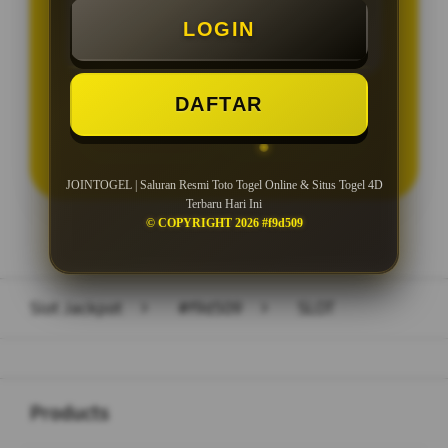
LOGIN
Minimal Withdraw Rp 50.000
DAFTAR
LOGIN
DAFTAR
JOINTOGEL | Saluran Resmi Toto Togel Online & Situs Togel 4D
Terbaru Hari Ini
© COPYRIGHT 2026 #f9d509
Layer Popup Close
Slot Jackpot
>
#f9d509
>
SLOT
Buka
Footer Navigation
Products