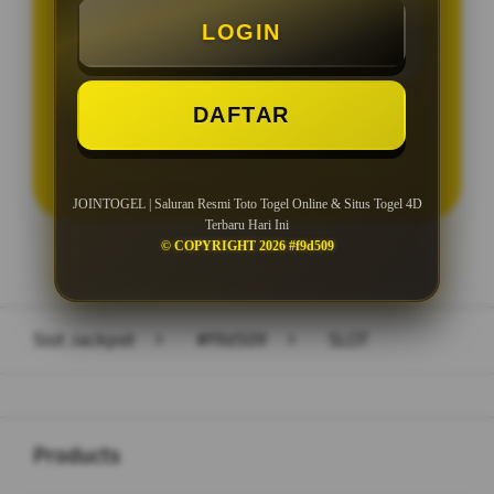
LOGIN
Minimal Withdraw Rp 50.000
DAFTAR
LOGIN
DAFTAR
JOINTOGEL | Saluran Resmi Toto Togel Online & Situs Togel 4D
Terbaru Hari Ini
© COPYRIGHT 2026 #f9d509
Layer Popup Close
Slot Jackpot
>
#f9d509
>
SLOT
Buka
Footer Navigation
Products