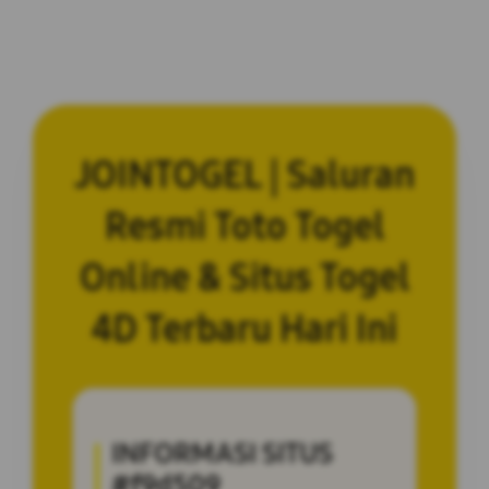
JOINTOGEL | Saluran
Resmi Toto Togel
Online & Situs Togel
4D Terbaru Hari Ini
INFORMASI SITUS
#f9d509