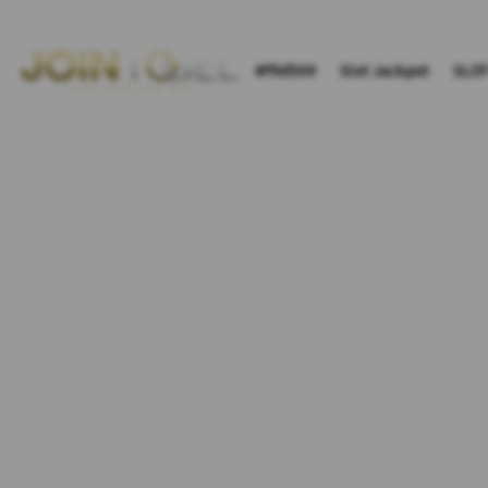
Skip
to
content
#f9d509
Slot Jackpot
SLOT