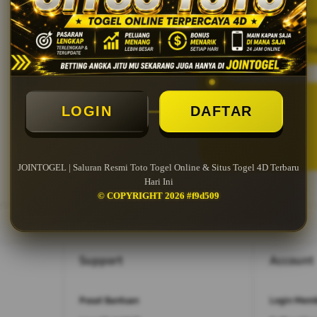
Minimal Depos
Minimal With
LOGIN
DAFTAR
JOINTOGEL | Saluran Resmi Toto Togel Online & Situs Togel 4D Terbaru
Hari Ini
© COPYRIGHT 2026 #f9d509
Support
Account
Pusat Bantuan
Login Mem