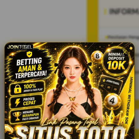
INFORMA
Penilaian Pen
Sistem Pemba
Layanan Suppo
+4 lebih
banyak
Platform
BONUS NEW 