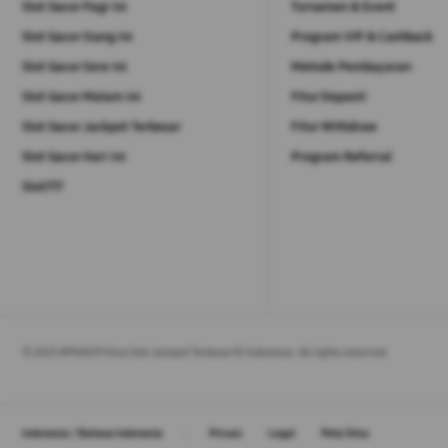
Slot Gacor Pagi Ini
Turnamen & Event
Slot Gacor Siang Ini
Program VIP & Cashback
Slot Gacor Sore Ini
Metode Pembayaran
Slot Gacor Malam Ini
Fitur Deposit
Slot Gacor Jackpot Terbesar
Fitur Withdraw
Slot Gacor Hari Ini
Program Referral
Slot777
© 2025 #f9d509 Situs Slot Jackpot Terbesar Di Indonesia. All rights reserved.
Privasi
Legal
Peta Situs
Indonesia / Bahasa Indonesia